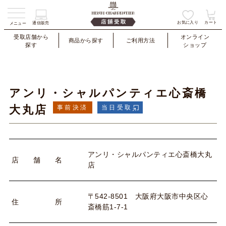
お気に入り
カート
通信販売
メニュー
受取店舗から
オンライン
商品から探す
ご利用方法
探す
ショップ
アンリ・シャルパンティエ心斎橋
大丸店
事前決済
当日受取
アンリ・シャルパンティエ心斎橋大丸
店
舗
名
店
〒542-8501 大阪府大阪市中央区心
住
所
斎橋筋1-7-1