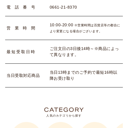
0661-21-8370
電
話
番
号
10:00-20:00
※営業時間は百貨店等の都合に
営
業
時
間
より変更になる場合がございます。
ご注文日の3日後14時～※商品によっ
最
短
受
取
日
時
て異なります。
当日13時までのご予約で最短16時以
当
日
受
取
対
応
商
品
降お受け取り
人気のカテゴリから探す