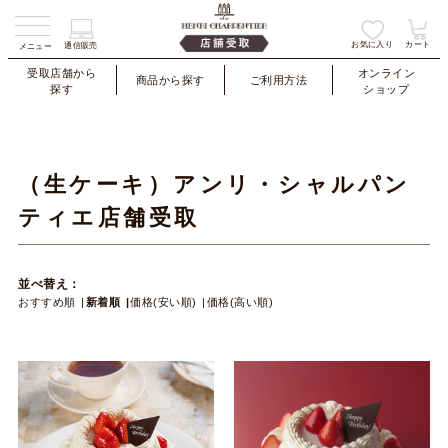
お気に入り
カート
通信販売
メニュー
受取店舗から
オンライン
商品から探す
ご利用方法
探す
ショップ
（生ケーキ）アンリ・シャルパン
ティエ店舗受取
並べ替え：
おすすめ順
新着順
価格(安い順)
価格(高い順)