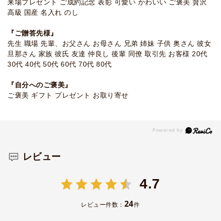
来場プレゼント ご成約記念 表彰 可愛い かわいい ご褒美 贅沢
高級 国産 名入れ のし
『ご贈答先様』
先生 職場 先輩、お父さん お母さん 兄弟 姉妹 子供 奥さん 彼女
旦那さん 家族 彼氏 友達 仲良し 後輩 同僚 取引先 お客様 20代
30代 40代 50代 60代 70代 80代
『自分へのご褒美』
ご褒美 ギフト プレゼント お取り寄せ
レビュー
4.7
24
レビュー件数：
件