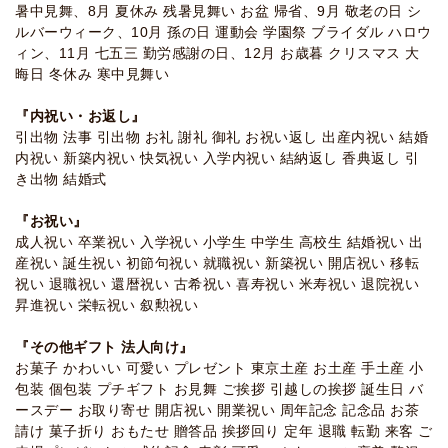
暑中見舞、8月 夏休み 残暑見舞い お盆 帰省、9月 敬老の日 シ
ルバーウィーク、10月 孫の日 運動会 学園祭 ブライダル ハロウ
ィン、11月 七五三 勤労感謝の日、12月 お歳暮 クリスマス 大
晦日 冬休み 寒中見舞い
『内祝い・お返し』
引出物 法事 引出物 お礼 謝礼 御礼 お祝い返し 出産内祝い 結婚
内祝い 新築内祝い 快気祝い 入学内祝い 結納返し 香典返し 引
き出物 結婚式
『お祝い』
成人祝い 卒業祝い 入学祝い 小学生 中学生 高校生 結婚祝い 出
産祝い 誕生祝い 初節句祝い 就職祝い 新築祝い 開店祝い 移転
祝い 退職祝い 還暦祝い 古希祝い 喜寿祝い 米寿祝い 退院祝い
昇進祝い 栄転祝い 叙勲祝い
『その他ギフト 法人向け』
お菓子 かわいい 可愛い プレゼント 東京土産 お土産 手土産 小
包装 個包装 プチギフト お見舞 ご挨拶 引越しの挨拶 誕生日 バ
ースデー お取り寄せ 開店祝い 開業祝い 周年記念 記念品 お茶
請け 菓子折り おもたせ 贈答品 挨拶回り 定年 退職 転勤 来客 ご