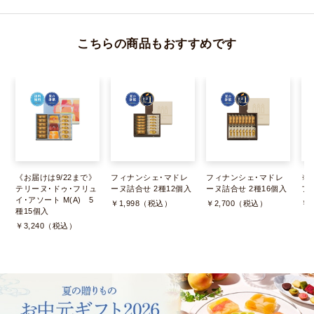
こちらの商品もおすすめです
《お届けは9/22まで》
フィナンシェ･マドレ
フィナンシェ･マドレ
※
テリーヌ･ドゥ･フリュ
ーヌ詰合せ 2種12個入
ーヌ詰合せ 2種16個入
フ
イ･アソート M(A) 5
￥1,998（税込）
￥2,700（税込）
￥
種15個入
￥3,240（税込）