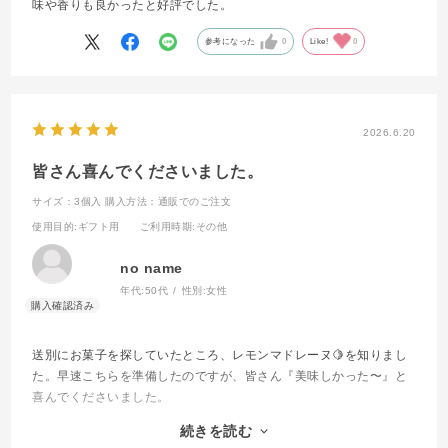
味や香りも良かったと好評でした。
参考になった
0
Like!
0
2026.6.20
皆さん喜んでくださいました。
サイズ：3個入
購入方法：通販でのご注文
使用目的
:ギフト用
ご利用時期
:その他
no name
年代:
50代
性別:
女性
送別にお菓子を探していたところ、レモンマドレーヌ🍋を知りまし
た。早速こちらを準備したのですが、皆さん『美味しかった〜』と
喜んでくださいました。
フィナンシェを買うこともありましたが、レモンマドレーヌ🍋が季
続きを読む
節限定で出ているときは、こちらも良いなぁと思っているところで