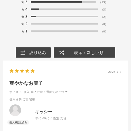
★
5
(19)
★
4
(3)
★
3
(2)
★
2
(0)
★
1
(0)
絞り込み
表示：新しい順
2026.7.3
爽やかなお菓子
サイズ：3個入
購入方法：通販でのご注文
使用目的
:ご自宅用
キッシー
年代:
60代
性別:
女性