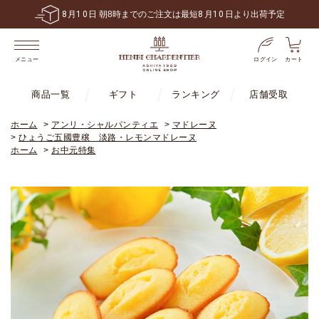
8
月
10
日 朝8時までのご注文は最短
8
月
10
日より出荷予定
ログイン
カート
メニュー
商品一覧
ギフト
ランキング
店舗受取
ホーム
>
アンリ・シャルパンティエ
>
マドレーヌ
>
ひょうご五國豊穣 淡路・レモンマドレーヌ
ホーム
>
お中元特集