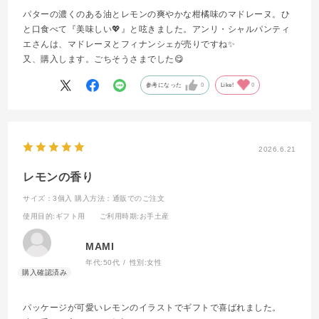
パターの濃くのある油とレモンの爽やかな柑橘味のマドレーヌ。ひ
と口食べて『美味しい💖』と呟きました。アンリ・シャルパンティ
エさんは、マドレーヌとフィナンシェが売りですね✨
又、購入します。ごちそうさまでした😋
参考になった
0
Like!
0
2026.6.21
レモンの香り
サイズ：3個入
購入方法：通販でのご注文
使用目的
:ギフト用
ご利用時期
:お手土産
MAMI
年代:
50代
性別:
女性
パッケージが可愛いレモンのイラストでギフトで喜ばれました。