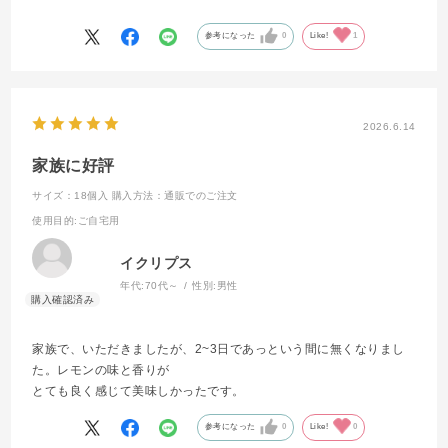
す。
参考になった
0
Like!
1
2026.6.14
家族に好評
サイズ：18個入
購入方法：通販でのご注文
使用目的
:ご自宅用
イクリプス
年代:
70代～
性別:
男性
家族で、いただきましたが、2~3日であっという間に無くなりまし
た。レモンの味と香りが
とても良く感じて美味しかったです。
参考になった
0
Like!
0