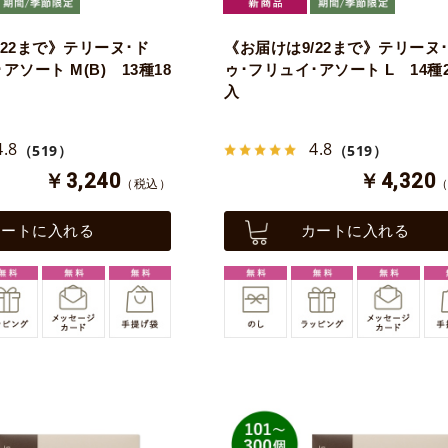
/22まで》テリーヌ･ド
《お届けは9/22まで》テリーヌ
アソート M(B) 13種18
ゥ･フリュイ･アソート L 14種
入
4.8
4.8
（519）
（519）
￥3,240
￥4,320
（税込）
カートに入れる
カートに入れる