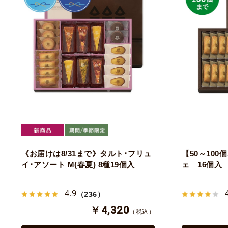
《お届けは8/31まで》タルト･フリュ
【50～10
イ･アソート M(春夏) 8種19個入
ェ 16個入
4.9
（236）
￥4,320
（税込）