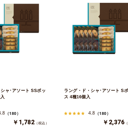
シャ･アソート SSボッ
ラング・ド・シャ･アソート S
個入
ス 4種16個入
4.8
4.8
（180）
（180）
￥1,782
￥2,376
（税込）