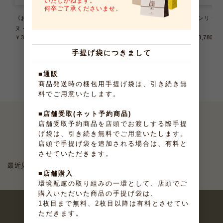
いたしかねます。
何卒ご了承くださいませ。
《お届けは9/22まで》テリー
プティ･ガトー･アソルティ 8種
アンリ・ケ
ヌ・ドゥ・フリュイ 6種6個入
36個入
入
￥3,240
（税込）
￥3,240
（税込）
￥3,780
（
手提げ袋につきまして
■通販
商品発送時の梱包用手提げ袋は、引き続き無
料でご用意いたします。
■店舗受取(ネット予約商品)
店舗受取予約商品を店頭でお渡しする際手提
げ袋は、引き続き無料でご用意いたします。
最近見たお菓子
店頭で手提げ袋を追加される場合は、有料と
させていただきます。
最近見た商品がありません。
■店舗購入
環境配慮の取り組みの一環として、店頭でご
購入いただいた商品の手提げ袋は、
1枚目まで無料、2枚目以降は有料とさせてい
ただきます。