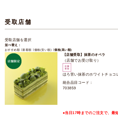
受取店舗
受取店舗を選択
並べ替え：
おすすめ順
新着順
価格(安い順)
価格(高い順)
【店舗受取】抹茶のオペラ
（店舗でお受け取り）
ほろ苦い抹茶のホワイトチョコ
統合品目コード：
703859
●当日17時までのご注文で、最