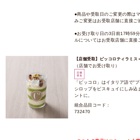
●商品や受取日のご変更の際は
みご変更はお受取店舗に直接ご
●お受け取り日の3日前17時5
ルについてはお受取店舗に直接
【店舗受取】ピッコロティラミス
（店舗でお受け取り）
「ピッコロ」はイタリア語で"
シロップをビスキュイにしみ込
ントに。
統合品目コード：
732470