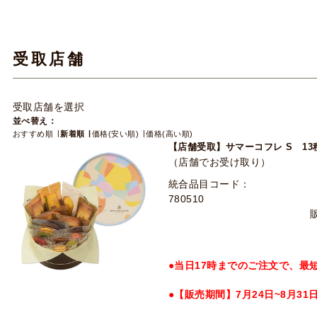
受取店舗
受取店舗を選択
並べ替え：
おすすめ順
新着順
価格(安い順)
価格(高い順)
【店舗受取】サマーコフレ S 13
（店舗でお受け取り）
統合品目コード：
780510
●当日17時までのご注文で、最
●【販売期間】7月24日~8月31