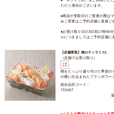
●「ネット予約」をご利用いた
ただく場合がございます。
●商品や受取日のご変更の際は
みご変更はご予約店舗に直接ご
●お受け取り日の3日前17時6
ルにつきましてはご予約店舗に
【店舗受取】桃のティラミスL
（店舗でお受け取り）
桃をたっぷり盛り付けた季節の
の層に仕込まれたフランボワー
統合品目コード：
732467
●こちらの商品はエキュート大