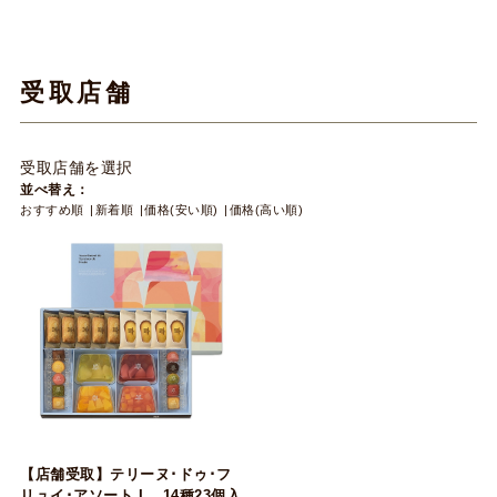
受取店舗
受取店舗を選択
並べ替え：
おすすめ順
新着順
価格(安い順)
価格(高い順)
【店舗受取】テリーヌ･ドゥ･フ
リュイ･アソート L 14種23個入