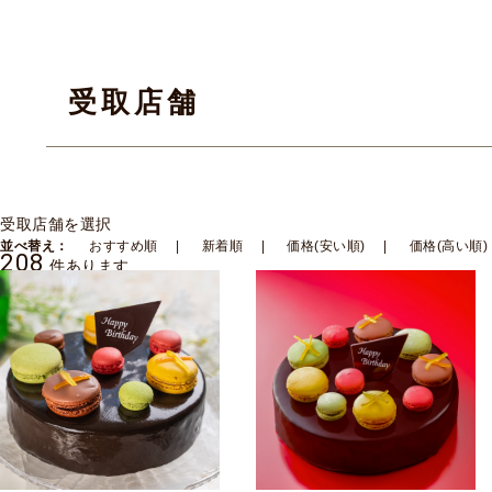
受取店舗
受取店舗を選択
並べ替え：
おすすめ順
新着順
価格(安い順)
価格(高い順)
208
件あります