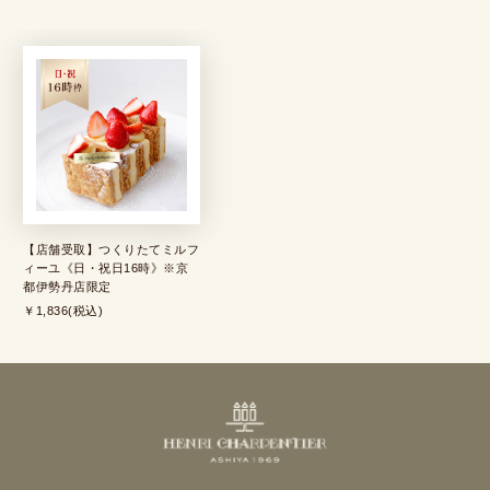
【店舗受取】つくりたてミルフ
ィーユ《日・祝日16時》※京
都伊勢丹店限定
￥1,836(税込)