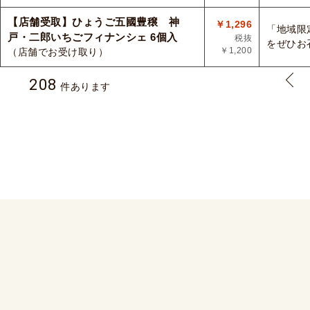
【店舗受取】ひょうご五國豊穣 神
￥1,296
「地域限
戸・二郎いちごフィナンシェ 6個入
税抜
をぜひお
￥1,200
（店舗でお受け取り）
208
件あります