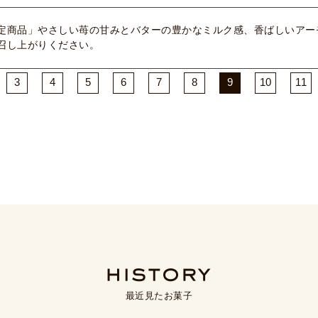
定商品」やさしい苺の甘みとバターの豊かなミルク感、香ばしいアー
召し上がりください。
3
4
5
6
7
8
9
10
11
最近見たお菓子