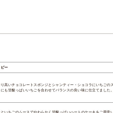
コピー
香り高いチョコレートスポンジとシャンティー・ショコラにいちごの
りにも甘酸っぱいいちごを合わせてバランスの良い味に仕立てました
ンといちごのムースでやわらかく甘酸っぱいハートのケーキをご用意