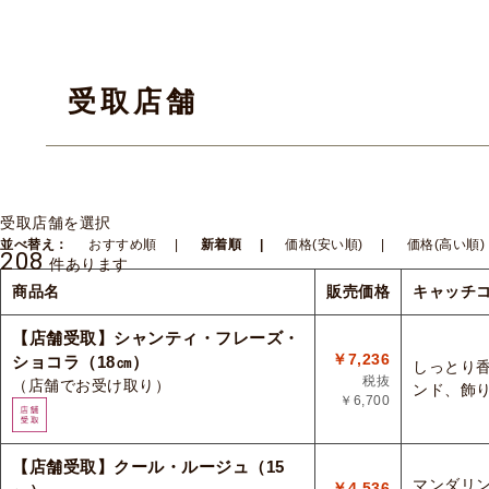
受取店舗
受取店舗を選択
並べ替え：
おすすめ順
新着順
価格(安い順)
価格(高い順)
208
件あります
商品名
販売価格
キャッチ
【店舗受取】シャンティ・フレーズ・
￥7,236
ショコラ（18㎝）
しっとり
税抜
（店舗でお受け取り）
ンド、飾
￥6,700
【店舗受取】クール・ルージュ（15
マンダリ
￥4,536