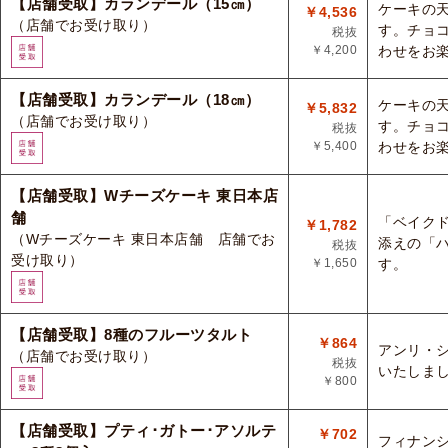
【店舗受取】カランデール（15㎝）
ケーキの
￥4,536
（店舗でお受け取り）
す。チョ
税抜
￥4,200
わせをお
【店舗受取】カランデール（18㎝）
ケーキの
￥5,832
（店舗でお受け取り）
す。チョ
税抜
￥5,400
わせをお
【店舗受取】Wチーズケーキ 東日本店
舗
「ベイク
￥1,782
（Wチーズケーキ 東日本店舗 店舗でお
添えの「
税抜
受け取り）
￥1,650
す。
【店舗受取】8種のフルーツタルト
￥864
アンリ・
（店舗でお受け取り）
税抜
いたしま
￥800
【店舗受取】プティ･ガトー･アソルテ
￥702
フィナン