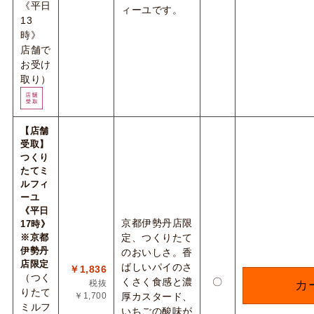
《平日
ィーユです。
13
時》
店舗で
お受け
取り）
【店舗
受取】
つくり
たてミ
ルフィ
ーユ
《平日
京都伊勢丹店限
17時》
※京都
定、つくりたて
伊勢丹
のおいしさ。香
店限定
ばしいパイのさ
￥1,836
（つく
くさく食感と濃
〇
税抜
カ
りたて
￥1,700
厚カスタード、
ミルフ
いちごの酸味が