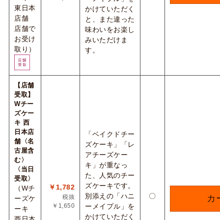
東日本
かけていただく
店舗
と、また違った
店舗で
味わいをお楽し
お受け
みいただけま
取り）
す。
【店舗
受取】
Wチー
ズケー
キ 西
日本店
「ベイクドチー
舗〈名
ズケーキ」「レ
古屋含
アチーズケー
む〉
キ」が重なっ
〈当日
た、人気のチー
受取〉
ズケーキです。
￥1,782
（Wチ
別添えの「ハニ
〇
税抜
カ
ーズケ
￥1,650
ーメイプル」を
ーキ
かけていただく
西日本