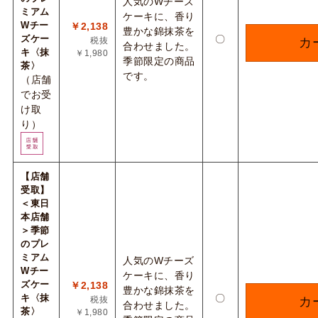
人気のWチーズ
ミアム
ケーキに、香り
Wチー
￥2,138
豊かな錦抹茶を
ズケー
〇
税抜
カ
合わせました。
キ〈抹
￥1,980
季節限定の商品
茶〉
です。
（店舗
でお受
け取
り）
【店舗
受取】
＜東日
本店舗
＞季節
のプレ
ミアム
人気のWチーズ
Wチー
ケーキに、香り
ズケー
￥2,138
豊かな錦抹茶を
キ〈抹
〇
税抜
カ
合わせました。
茶〉
￥1,980