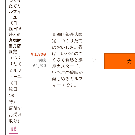
つくり
たてミ
ルフィ
ーユ
《日・
祝日16
京都伊勢丹店限
時》※
京都伊
定、つくりたて
勢丹店
のおいしさ。香
限定
ばしいパイのさ
￥1,836
（つく
くさく食感と濃
〇
税抜
カ
りたて
￥1,700
厚カスタード、
ミルフ
いちごの酸味が
ィーユ
楽しめるミルフ
《日・
ィーユです。
祝日
16
時》
店舗で
お受け
取り）