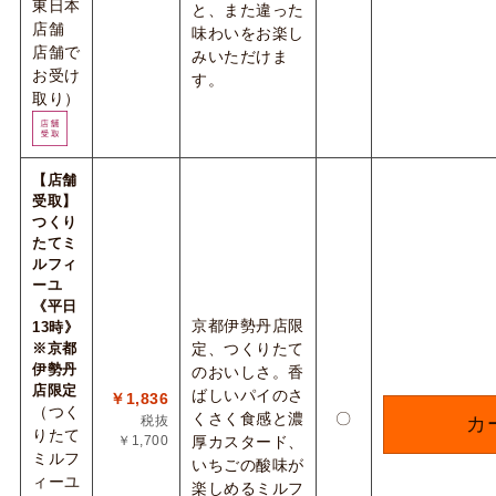
東日本
と、また違った
店舗
味わいをお楽し
店舗で
みいただけま
お受け
す。
取り）
【店舗
受取】
つくり
たてミ
ルフィ
ーユ
《平日
京都伊勢丹店限
13時》
※京都
定、つくりたて
伊勢丹
のおいしさ。香
店限定
ばしいパイのさ
￥1,836
（つく
くさく食感と濃
〇
税抜
カ
りたて
￥1,700
厚カスタード、
ミルフ
いちごの酸味が
ィーユ
楽しめるミルフ