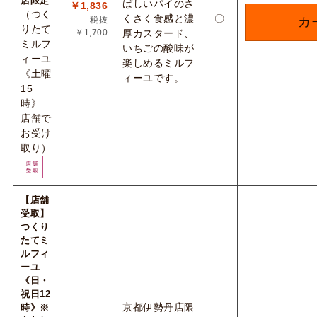
店限定
ばしいパイのさ
￥1,836
（つく
くさく食感と濃
〇
税抜
カ
りたて
￥1,700
厚カスタード、
ミルフ
いちごの酸味が
ィーユ
楽しめるミルフ
《土曜
ィーユです。
15
時》
店舗で
お受け
取り）
【店舗
受取】
つくり
たてミ
ルフィ
ーユ
《日・
祝日12
京都伊勢丹店限
時》※