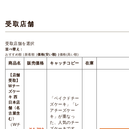
受取店舗
受取店舗を選択
並べ替え：
おすすめ順
新着順
価格(安い順)
価格(高い順)
商品名
販売価格
キャッチコピー
在庫
【店舗
受取】
Wチー
ズケー
キ 西
「ベイクドチー
日本店
ズケーキ」「レ
舗〈名
アチーズケー
古屋含
キ」が重なっ
む〉
た、人気のチー
（Wチ
ズケーキです。