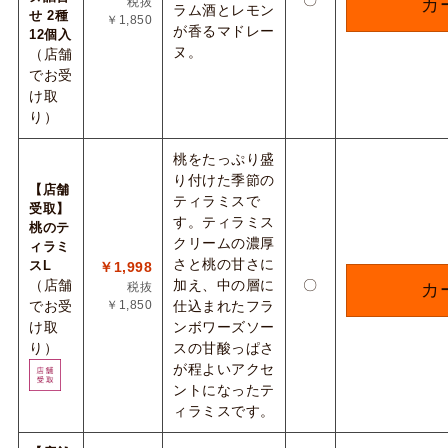
〇
税抜
カ
ラム酒とレモン
せ 2種
￥1,850
が香るマドレー
12個入
ヌ。
（店舗
でお受
け取
り）
桃をたっぷり盛
り付けた季節の
【店舗
ティラミスで
受取】
す。ティラミス
桃のテ
クリームの濃厚
ィラミ
さと桃の甘さに
スL
￥1,998
（店舗
加え、中の層に
〇
税抜
カ
でお受
￥1,850
仕込まれたフラ
け取
ンボワーズソー
り）
スの甘酸っぱさ
が程よいアクセ
ントになったテ
ィラミスです。