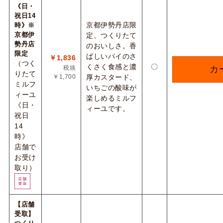
《日・
祝日14
京都伊勢丹店限
時》※
京都伊
定、つくりたて
勢丹店
のおいしさ。香
限定
ばしいパイのさ
￥1,836
（つく
くさく食感と濃
〇
税抜
カ
りたて
￥1,700
厚カスタード、
ミルフ
いちごの酸味が
ィーユ
楽しめるミルフ
《日・
ィーユです。
祝日
14
時》
店舗で
お受け
取り）
【店舗
受取】