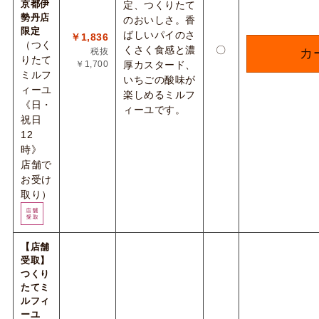
京都伊
定、つくりたて
勢丹店
のおいしさ。香
限定
ばしいパイのさ
￥1,836
（つく
くさく食感と濃
〇
税抜
カ
りたて
￥1,700
厚カスタード、
ミルフ
いちごの酸味が
ィーユ
楽しめるミルフ
《日・
ィーユです。
祝日
12
時》
店舗で
お受け
取り）
【店舗
受取】
つくり
たてミ
ルフィ
ーユ