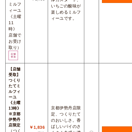
ミルフ
いちごの酸味が
ィーユ
楽しめるミルフ
《土曜
ィーユです。
11
時》
店舗で
お受け
取り）
【店舗
受取】
つくり
たてミ
ルフィ
ーユ
《土曜
京都伊勢丹店限
13時》
※京都
定、つくりたて
伊勢丹
のおいしさ。香
店限定
ばしいパイのさ
￥1,836
（つく