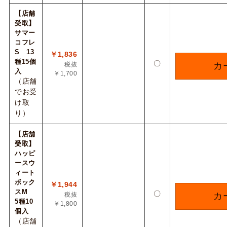
【店舗
受取】
サマー
コフレ
S 13
￥1,836
種15個
〇
税抜
カ
入
￥1,700
（店舗
でお受
け取
り）
【店舗
受取】
ハッピ
ースウ
ィート
ボック
￥1,944
スM
〇
税抜
カ
5種10
￥1,800
個入
（店舗