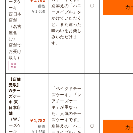
￥1,782
ーズケ
別添えの「ハニ
〇
税抜
カ
ーキ
￥1,650
ーメイプル」を
西日本
かけていただく
店舗
と、また違った
〈名古
味わいをお楽し
屋含
みいただけま
む〉
す。
店舗で
お受け
取り）
【店舗
受取】
「ベイクドチー
Wチー
ズケーキ」「レ
ズケー
アチーズケー
キ 東
キ」が重なっ
日本店
舗
た、人気のチー
（Wチ
ズケーキです。
￥1,782
ーズケ
別添えの「ハニ
〇
税抜
カ
ーキ
￥1,650
ーメイプル」を