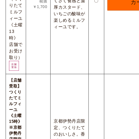
くさく食感と濃
〇
税抜
カ
りたて
￥1,700
厚カスタード、
ミルフ
いちごの酸味が
ィーユ
楽しめるミルフ
《土曜
ィーユです。
13
時》
店舗で
お受け
取り）
【店舗
受取】
つくり
たてミ
ルフィ
ーユ
《土曜
京都伊勢丹店限
15時》
※京都
定、つくりたて
伊勢丹
のおいしさ。香