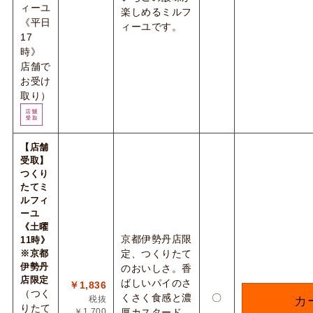
ィーユ
楽しめるミルフ
《平日
ィーユです。
17
時》
店舗で
お受け
取り）
【店舗
受取】
つくり
たてミ
ルフィ
ーユ
《土曜
京都伊勢丹店限
11時》
※京都
定、つくりたて
伊勢丹
のおいしさ。香
店限定
ばしいパイのさ
￥1,836
（つく
くさく食感と濃
〇
税抜
カ
りたて
￥1,700
厚カスタード、