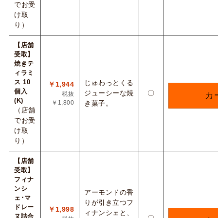
でお受
け取
り）
【店舗
受取】
焼きテ
ィラミ
ス 10
じゅわっとくる
￥1,944
個入
ジューシーな焼
〇
税抜
カ
(K)
￥1,800
き菓子。
（店舗
でお受
け取
り）
【店舗
受取】
フィナ
ンシ
アーモンドの香
ェ･マ
りが引き立つフ
ドレー
￥1,998
ィナンシェと、
ヌ詰合