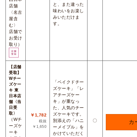
と、また違った
店舗
味わいをお楽し
〈名古
みいただけま
屋含
す。
む〉
店舗で
お受け
取り）
【店舗
受取】
Wチー
「ベイクドチー
ズケー
ズケーキ」「レ
キ 東
アチーズケー
日本店
キ」が重なっ
舗〈当
日受
た、人気のチー
取〉
ズケーキです。
￥1,782
（Wチ
別添えの「ハニ
〇
税抜
カ
ーズケ
￥1,650
ーメイプル」を
ーキ
かけていただく