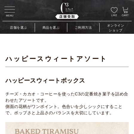
LIKE
CART
MENU
オンライン
店舗を選ぶ
商品を選ぶ
ご利用方法
ショップ
ハッピースウィートアソート
ハッピースウィートボックス
チーズ・カカオ・コーヒーを使ったC3の定番焼き菓子を詰め合
わせたアソートです。
側面の花柄がワンポイント。色合いを少しシックにすること
で、ポップさと上品さのバランスを大切にしています。