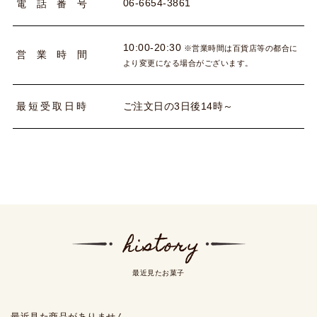
06-6654-3861
電
話
番
号
10:00-20:30
※営業時間は百貨店等の都合に
営
業
時
間
より変更になる場合がございます。
ご注文日の3日後14時～
最
短
受
取
日
時
最近見たお菓子
最近見た商品がありません。