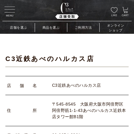
LIKE
CART
MENU
オンライン
店舗を選ぶ
商品を選ぶ
ご利用方法
ショップ
C3近鉄あべのハルカス店
C3近鉄あべのハルカス店
店
舗
名
〒545-8545 大阪府大阪市阿倍野区
阿倍野筋1-1-43あべのハルカス近鉄本
住
所
店タワー館B1階