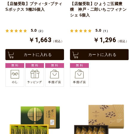
【店舗受取】プティ･タ･プティ
【店舗受取】ひょうご五國豊
Sボックス 9種26個入
穣 神戸・二郎いちごフィナン
シェ 6個入
5.0
5.0
（2）
（1）
￥1,663
￥1,296
（税込）
（税込）
カートに入れる
カートに入れる