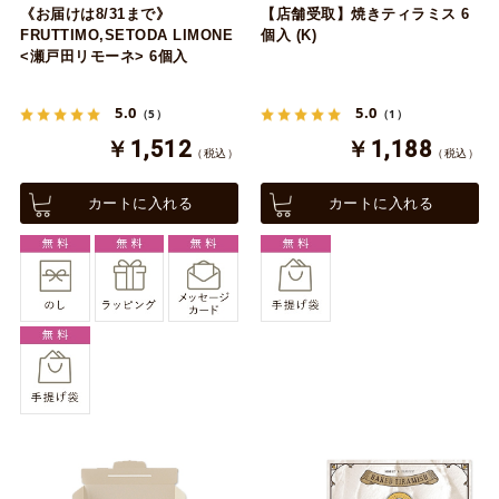
《お届けは8/31まで》
【店舗受取】焼きティラミス 6
FRUTTIMO,SETODA LIMONE
個入 (K)
<瀬戸田リモーネ> 6個入
5.0
5.0
（5）
（1）
￥1,512
￥1,188
（税込）
（税込）
カートに入れる
カートに入れる