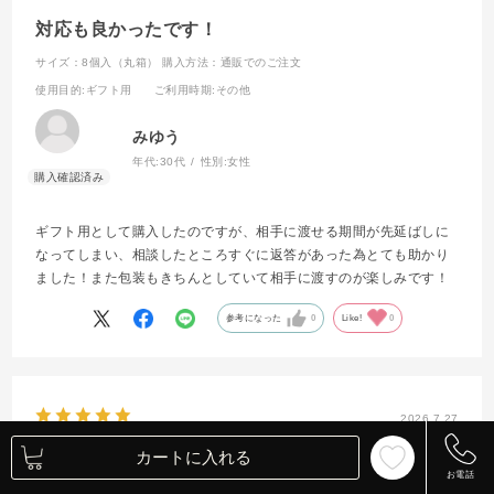
対応も良かったです！
サイズ：8個入（丸箱）
購入方法：通販でのご注文
使用目的
:ギフト用
ご利用時期
:その他
みゆう
年代:
30代
性別:
女性
ギフト用として購入したのですが、相手に渡せる期間が先延ばしに
なってしまい、相談したところすぐに返答があった為とても助かり
ました！また包装もきちんとしていて相手に渡すのが楽しみです！
参考になった
0
Like!
0
2026.7.27
カートに入れる
大満足
お電話