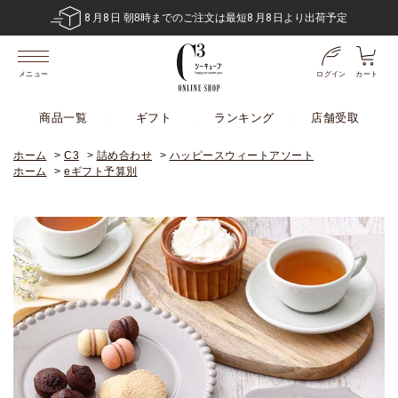
6,480
円
送料無料！
税込
以上で
※一部地域・商品は除く
ログイン
カート
メニュー
商品一覧
ギフト
ランキング
店舗受取
ホーム
>
C3
>
詰め合わせ
>
ハッピースウィートアソート
ホーム
>
eギフト予算別