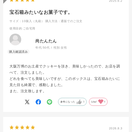
2025.6.2
宝石箱みたいなお菓子です。
サイズ：10個入（丸箱）
購入方法：通販でのご注文
使用目的
:ご自宅用
尚たんたん
年代:
50代
性別:
女性
大阪万博のお土産でクッキーを頂き、美味しかったので、お店を調
べて、注文しました。
どれを食べても美味しいですが、このボックスは、宝石箱みたいに
見た目も綺麗で、感動しました。
また、注文致します。
参考になった
3
Like!
8
2026.8.3