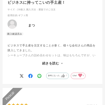
ビジネスに持ってこいの手土産！
サイズ：26個入
購入方法：通販でのご注文
使用目的
:ギフト用
まつ
ビジネスで手土産を注文することが多く、様々な会社さんの商品を
購入してきました。
シーキューブさんの詰め合わせセットは、味はもちろんですが、い
ろどりが良く、見た目も華やかで開けた時に気分が上がるようなも
続きを読む
のだと思います。
自分用にも、何度も買ったことあります＾＾
参考になった
7
Like!
4
個人的には焼きティラミスが別格に美味しくていつも感動します。
金額も丁度良く、ボリューミーなものなので、これからも重宝しま
す！