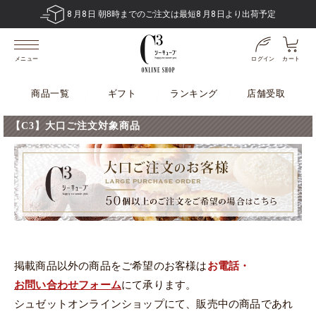
8
月
8
日 朝8時までのご注文は最短
8
月
8
日より出荷予定
ログイン
カート
メニュー
商品一覧
ギフト
ランキング
店舗受取
【C3】大口ご注文対象商品
掲載商品以外の商品をご希望のお客様は
お電話・
お問い合わせフォーム
にて承ります。
シュゼットオンラインショップにて、販売中の商品であれ