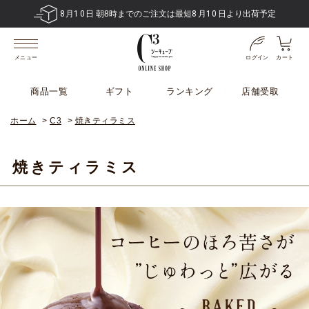
8
月
10
日 朝8時までのご注文は最短
8
月
10
日より出荷予定
ログイン
カート
メニュー
商品一覧
ギフト
ランキング
店舗受取
ホーム
>
C3
>
焼きティラミス
焼きティラミス