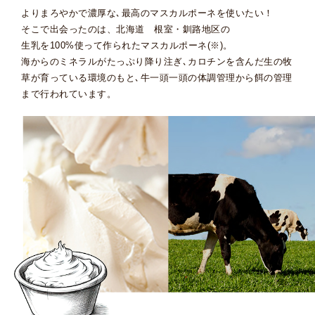
よりまろやかで濃厚な､最高のマスカルポーネを使いたい！
そこで出会ったのは、北海道 根室・釧路地区の
生乳を100%使って作られたマスカルポーネ(※)。
海からのミネラルがたっぷり降り注ぎ､
カロチンを含んだ生の牧
草が育っている環境のもと､
牛一頭一頭の体調管理から
餌の管理
まで行われています。