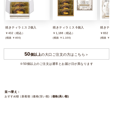
焼きティラミス 2個入
焼きティラミス 6個入
焼きティ
￥432（税込）
￥1,188（税込）
￥832（
(税抜 ￥400)
(税抜 ￥1,100)
(税抜 ￥77
50
個以上
の大口ご注文の方はこちら＞
※50個以上のご注文は通常とお届け日が異なります
並べ替え：
おすすめ順
新着順
価格(安い順)
価格(高い順)