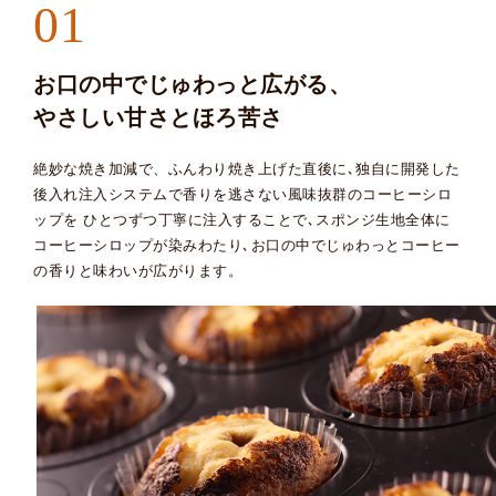
01
お口の中でじゅわっと広がる、
やさしい甘さとほろ苦さ
絶妙な焼き加減で、ふんわり焼き上げた直後に､
独自に開発した
後入れ注入システムで
香りを逃さない風味抜群のコーヒーシロ
ップを
ひとつずつ丁寧に注入することで､
スポンジ生地全体に
コーヒーシロップが染みわたり､
お口の中でじゅわっと
コーヒー
の香りと味わいが広がります。