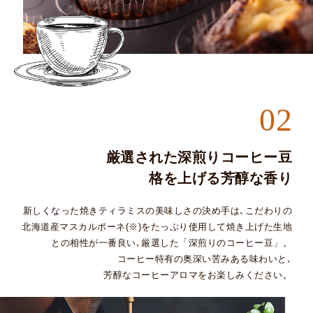
02
厳選された深煎りコーヒー豆
格を上げる芳醇な香り
新しくなった焼きティラミスの美味しさの決め手は､
こだわりの
北海道産マスカルポーネ(※)を
たっぷり使用して焼き上げた生地
との相性が一番良い､
厳選した「深煎りのコーヒー豆」。
コーヒー特有の奥深い苦みある味わいと､
芳醇なコーヒーアロマをお楽しみください。