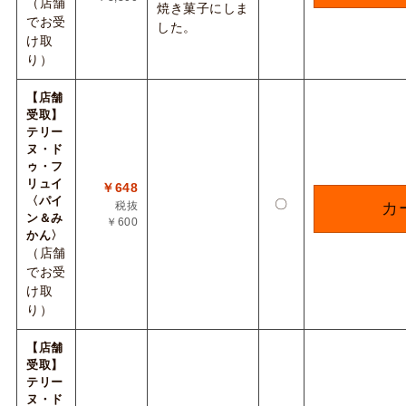
（店舗
焼き菓子にしま
でお受
した。
け取
り）
【店舗
受取】
テリー
ヌ・ド
ゥ・フ
リュイ
￥648
〈パイ
〇
税抜
カ
ン＆み
￥600
かん〉
（店舗
でお受
け取
り）
【店舗
受取】
テリー
ヌ・ド