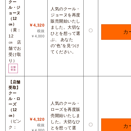
クー
ル・ジ
人気のクール・
ョーヌ
ジョーヌを再度
（12
販売開始いたし
㎝）
￥4,320
ました。大切な
（黄：
〇
税抜
カ
ひとを想って選
12
￥4,000
ぶ、 あなた
㎝ 店
の“色”を見つけ
舗でお
てください。
受け取
り）
【店舗
受取】
クー
ル・ロ
人気のクール・
ーズ
ローズを再度販
（12
㎝）
売開始いたしま
￥4,320
（ピン
した。大切なひ
〇
税抜
カ
ク：
とを想って選
￥4,000