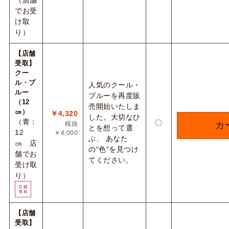
（店舗
でお受
け取
り）
【店舗
受取】
クー
ル・ブ
人気のクール・
ルー
ブルーを再度販
（12
売開始いたしま
㎝）
￥4,320
した。大切なひ
（青：
〇
税抜
カ
とを想って選
12
￥4,000
ぶ、 あなた
㎝ 店
の“色”を見つけ
舗でお
てください。
受け取
り）
【店舗
受取】