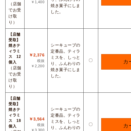
￥1,400
（店舗
焼き菓子にしま
でお受
した。
け取
り）
【店舗
受取】
シーキューブの
焼きテ
ィラミ
定番品。ティラ
￥2,376
ス 12
ミスを、しっと
〇
税抜
カ
個入
り、ふんわりの
￥2,200
（店舗
焼き菓子にしま
でお受
した。
け取
り）
【店舗
受取】
シーキューブの
焼きテ
ィラミ
定番品。ティラ
￥3,564
ス 18
ミスを、しっと
〇
税抜
カ
個入
り、ふんわりの
￥3,300