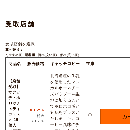
受取店舗
受取店舗を選択
並べ替え：
おすすめ順
新着順
価格(安い順)
価格(高い順)
商品名
販売価格
キャッチコピー
在庫
北海道産の生乳
【店舗
を使用したマス
受取】
カルポーネチー
サクッ
ズパウダーを生
チ・ホ
地に加えること
ロッチ
でホロホロ感と
＜ティ
￥1,296
乳味をプラスい
ラミス
〇
税抜
カ
たしました。コ
＞ 10
￥1,200
ーヒー風味のチ
個入