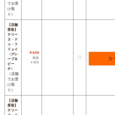
でお受
け取
り）
【店舗
受取】
テリー
ヌ・ド
ゥ・フ
リュイ
￥648
〈グレ
〇
税抜
カ
ープ＆
￥600
ピー
チ〉
（店舗
でお受
け取
り）
【店舗
受取】
テリー