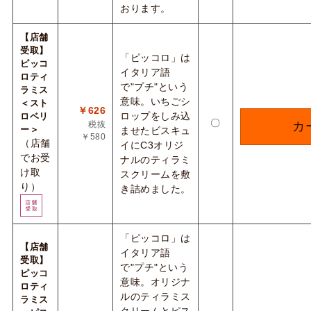
おります。
【店舗
受取】
「ピッコロ」は
ピッコ
イタリア語
ロティ
で"プチ"という
ラミス
意味。いちごシ
＜スト
￥626
ロップをしみ込
ロベリ
〇
税抜
カ
ー＞
ませたビスキュ
￥580
（店舗
イにC3オリジ
でお受
ナルのティラミ
け取
スクリームを敷
り）
き詰めました。
「ピッコロ」は
【店舗
イタリア語
受取】
で"プチ"という
ピッコ
意味。オリジナ
ロティ
ルのティラミス
ラミス