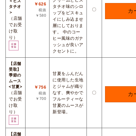
クリームとピス
＜ピス
￥626
タチオ味のシロ
タチオ
〇
税抜
カ
＞
ップをビスキュ
￥580
（店舗
イにしみ込ませ
でお受
層にしておりま
け取
す。 中のコー
り）
ヒー風味のガナ
ッシュが良いア
クセントに。
【店舗
受取】
甘夏をふんだん
季節の
に使用した生地
ムース
とジャムが織り
<甘夏>
￥756
（店舗
なす、爽やかで
〇
税抜
カ
でお受
￥700
フルーティーな
け取
甘夏のムースが
り）
新登場。
【店舗