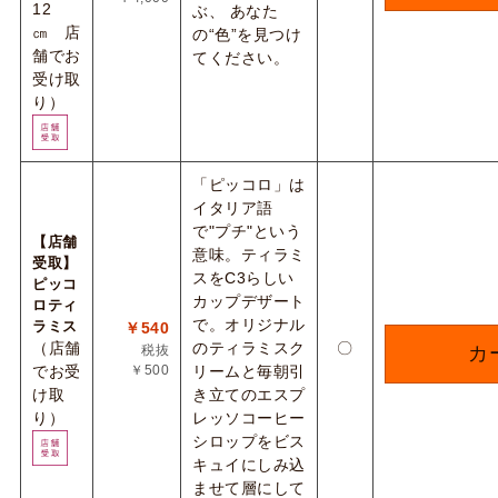
12
ぶ、 あなた
㎝ 店
の“色”を見つけ
舗でお
てください。
受け取
り）
「ピッコロ」は
イタリア語
で"プチ"という
【店舗
意味。ティラミ
受取】
スをC3らしい
ピッコ
カップデザート
ロティ
で。オリジナル
ラミス
￥540
（店舗
のティラミスク
〇
税抜
カ
でお受
￥500
リームと毎朝引
け取
き立てのエスプ
り）
レッソコーヒー
シロップをビス
キュイにしみ込
ませて層にして