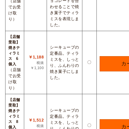
ョコレートを合
（店舗
わせることで焼
でお受
き菓子でティラ
け取
ミスを表現しま
り）
した。
【店舗
受取】
シーキューブの
焼きテ
ィラミ
定番品。ティラ
￥1,188
ス 6
ミスを、しっと
〇
税抜
カ
個入
り、ふんわりの
￥1,100
（店舗
焼き菓子にしま
でお受
した。
け取
り）
【店舗
受取】
シーキューブの
焼きテ
ィラミ
定番品。ティラ
￥1,512
ス 8
ミスを、しっと
〇
税抜
カ
個入
り、ふんわりの