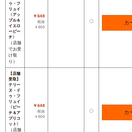
ゥ・フ
リュイ
〈アッ
￥648
プル＆
〇
税抜
カ
イエロ
￥600
ーピー
チ〉
（店舗
でお受
け取
り）
【店舗
受取】
テリー
ヌ・ド
ゥ・フ
リュイ
￥648
〈ピー
〇
税抜
カ
チ＆ア
￥600
プリコ
ット〉
（店舗