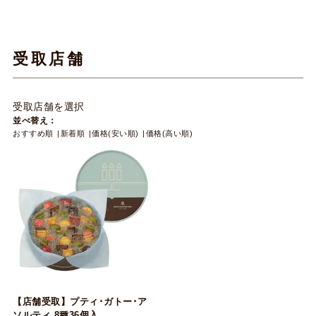
受取店舗
受取店舗を選択
並べ替え：
おすすめ順
新着順
価格(安い順)
価格(高い順)
【店舗受取】プティ･ガトー･ア
ソルティ 8種36個入