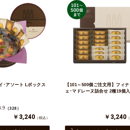
イ･アソート Lボックス
【101～500個ご注文用】フィ
ェ･マドレーヌ詰合せ 2種19個
4.9
（328）
￥3,240
￥3,240
（税込）