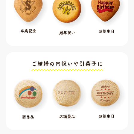
卒業記念
お誕生日
周年祝い
ご結婚の内祝いや引菓子に
お誕生日
店舗景品
記念品