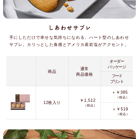
しあわせサブレ
手にしただけで幸せな気持ちになれる、ハート型のしあわせ
サブレ。カリっとした食感とアメリカ産岩塩がアクセント。
オーダー
パッケージ
通常
商品
商品価格
フード
プリント
＋￥385
（税込）
￥1,512
12枚入り
（税込）
＋￥519
（税込）