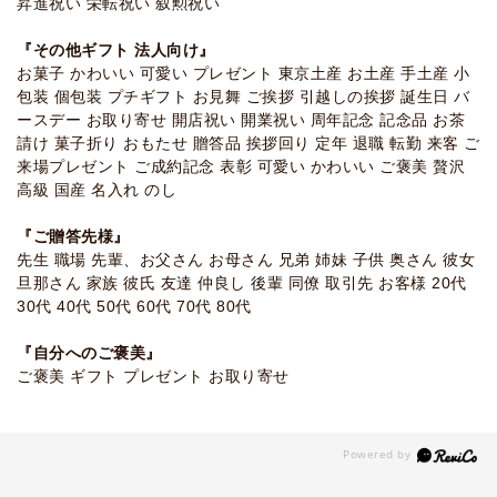
昇進祝い 栄転祝い 叙勲祝い
『その他ギフト 法人向け』
お菓子 かわいい 可愛い プレゼント 東京土産 お土産 手土産 小
包装 個包装 プチギフト お見舞 ご挨拶 引越しの挨拶 誕生日 バ
ースデー お取り寄せ 開店祝い 開業祝い 周年記念 記念品 お茶
請け 菓子折り おもたせ 贈答品 挨拶回り 定年 退職 転勤 来客 ご
来場プレゼント ご成約記念 表彰 可愛い かわいい ご褒美 贅沢
高級 国産 名入れ のし
『ご贈答先様』
先生 職場 先輩、お父さん お母さん 兄弟 姉妹 子供 奥さん 彼女
旦那さん 家族 彼氏 友達 仲良し 後輩 同僚 取引先 お客様 20代
30代 40代 50代 60代 70代 80代
『自分へのご褒美』
ご褒美 ギフト プレゼント お取り寄せ