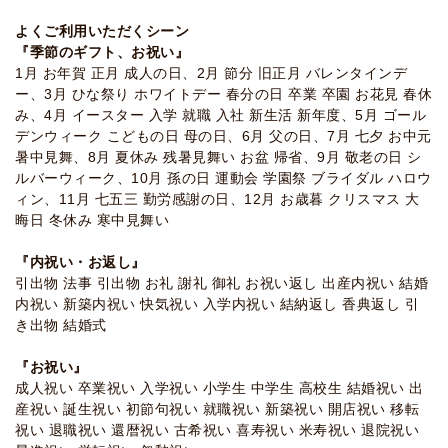
よくご利用いただくシーン
『季節のギフト、お祝い』
1月 お年賀 正月 成人の日、2月 節分 旧正月 バレンタインデ
ー、3月 ひな祭り ホワイトデー 春分の日 卒業 卒園 お花見 春休
み、4月 イースター 入学 就職 入社 新生活 新年度、5月 ゴール
デンウィーク こどもの日 母の日、6月 父の日、7月 七夕 お中元
暑中見舞、8月 夏休み 残暑見舞い お盆 帰省、9月 敬老の日 シ
ルバーウィーク、10月 孫の日 運動会 学園祭 ブライダル ハロウ
ィン、11月 七五三 勤労感謝の日、12月 お歳暮 クリスマス 大
晦日 冬休み 寒中見舞い
『内祝い・お返し』
引出物 法事 引出物 お礼 謝礼 御礼 お祝い返し 出産内祝い 結婚
内祝い 新築内祝い 快気祝い 入学内祝い 結納返し 香典返し 引
き出物 結婚式
『お祝い』
成人祝い 卒業祝い 入学祝い 小学生 中学生 高校生 結婚祝い 出
産祝い 誕生祝い 初節句祝い 就職祝い 新築祝い 開店祝い 移転
祝い 退職祝い 還暦祝い 古希祝い 喜寿祝い 米寿祝い 退院祝い