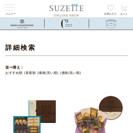
メニュー
お気に入り
カート
詳細検索
並べ替え：
おすすめ順
新着順
価格(安い順)
価格(高い順)