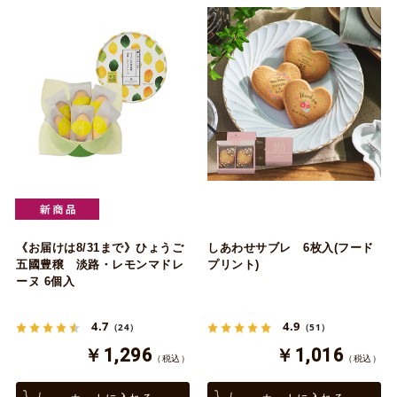
《お届けは8/31まで》ひょうご
しあわせサブレ 6枚入(フード
五國豊穣 淡路・レモンマドレ
プリント)
ーヌ 6個入
4.7
4.9
（24）
（51）
￥1,296
￥1,016
（税込）
（税込）