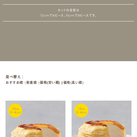
カットの目安は
12cmで6ピース、15cmで8ピースです。
並べ替え：
おすすめ順
新着順
価格(安い順)
価格(高い順)