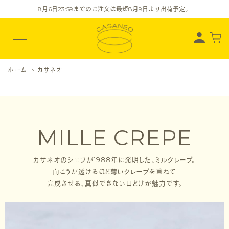
8
月
6
日23:59までのご注文は最短
8
月
9
日より出荷予定。
ホーム
>
カサネオ
MILLE CREPE
カサネオのシェフが1988年に発明した、ミルクレープ。
向こうが透けるほど薄いクレープを重ねて
完成させる、真似できない口どけが魅力です。