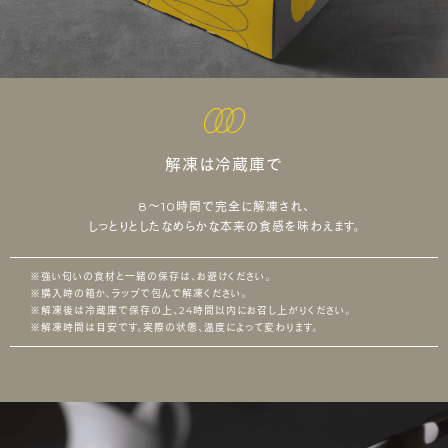
解凍は冷蔵庫で
8～10時間で完全に解凍され、
しっとりとしたなめらかな本来の食感を味わえます。
※強い匂いの食材と一緒の保存は、お避けください。
※購入時の箱か、ラップで包んで解凍ください。
※解凍後は冷蔵庫で保存の上、24時間以内にお召し上がりください。
※解凍時間は目安です。実際の状態、温度によって変わります。