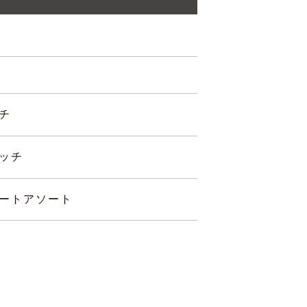
チ
ッチ
ートアソート