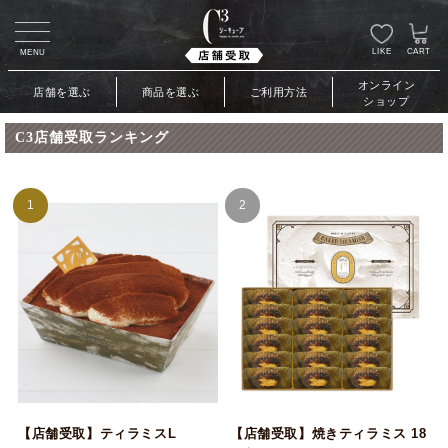
LIKE
CART
MENU
オンライン
店舗を選ぶ
商品を選ぶ
ご利用方法
ショップ
C3店舗受取ランキング
1
2
【店舗受取】ティラミスL
【店舗受取】焼きティラミス 18