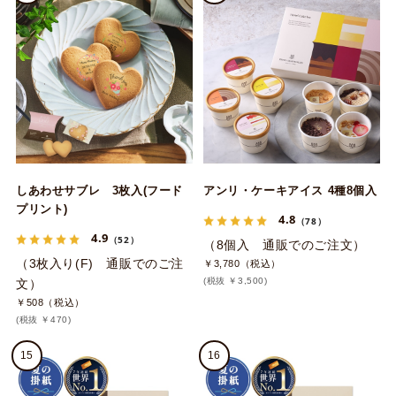
しあわせサブレ 3枚入(フード
アンリ・ケーキアイス 4種8個入
プリント)
4.8
（78）
4.9
（52）
（8個入 通販でのご注文）
（3枚入り(F) 通販でのご注
￥3,780（税込）
(税抜 ￥3,500)
文）
￥508（税込）
(税抜 ￥470)
15
16