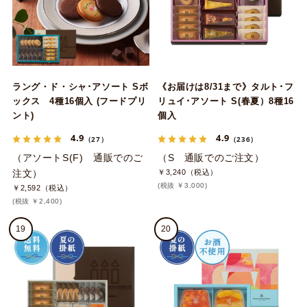
ラング・ド・シャ･アソート Sボ
《お届けは8/31まで》タルト･フ
ックス 4種16個入 (フードプリ
リュイ･アソート S(春夏）8種16
ント)
個入
4.9
4.9
（27）
（236）
（アソートS(F) 通販でのご
（S 通販でのご注文）
注文）
￥3,240（税込）
(税抜 ￥3,000)
￥2,592（税込）
(税抜 ￥2,400)
19
20