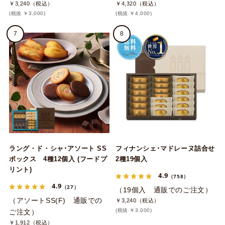
￥3,240（税込）
￥4,320（税込）
(税抜 ￥3,000)
(税抜 ￥4,000)
7
8
ラング・ド・シャ･アソート SS
フィナンシェ･マドレーヌ詰合せ
ボックス 4種12個入 (フードプ
2種19個入
リント)
4.9
（758）
4.9
（27）
（19個入 通販でのご注文）
（アソートSS(F) 通販での
￥3,240（税込）
(税抜 ￥3,000)
ご注文）
￥1,912（税込）