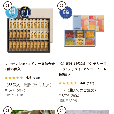
11
12
フィナンシェ･マドレーヌ詰合せ
《お届けは9/22まで》テリーヌ･
2種33個入
ドゥ･フリュイ･アソート S 6
種9個入
4.9
（758）
4.8
（522）
（33個入 通販でのご注文）
（S 通販でのご注文）
￥5,400（税込）
(税抜 ￥5,000)
￥2,700（税込）
(税抜 ￥2,500)
13
14