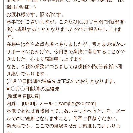
職][氏名]様」）
お疲れ様です、[氏名]です。
私事ではございますが、このたび[〇月〇日]付で[新部署
名]へ異動することとなりましたのでご報告申し上げま
す。
在籍中は至らぬ点も多々ありましたが、皆さまの温かい
サポートのおかげで、今日まで業務に邁進することがで
きました。心より感謝申し上げます。
なお、今後の業務につきましては後任の[後任者名]へ引
き継いでおります。
[〇月〇日]以降の連絡先は下記のとおりとなります。
■[〇月〇日]以降の連絡先
[新部署名][氏名]
内線： [0000] / メール：[sample@××.com]
本来であれば直接伺ってごあいさつすべきところ、メー
ルでのご連絡となりますこと、何卒ご容赦ください。
新天地でも、ここでの経験を活かし精進してまいりま