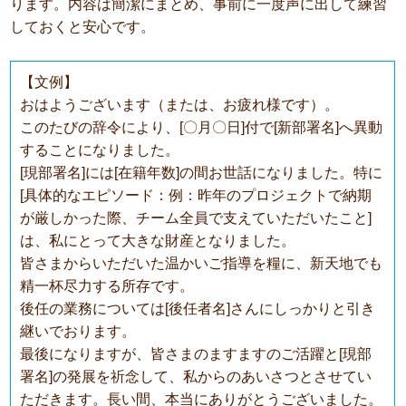
ります。内容は簡潔にまとめ、事前に一度声に出して練習
しておくと安心です。
【文例】
おはようございます（または、お疲れ様です）。
このたびの辞令により、[〇月〇日]付で[新部署名]へ異動
することになりました。
[現部署名]には[在籍年数]の間お世話になりました。特に
[具体的なエピソード：例：昨年のプロジェクトで納期
が厳しかった際、チーム全員で支えていただいたこと]
は、私にとって大きな財産となりました。
皆さまからいただいた温かいご指導を糧に、新天地でも
精一杯尽力する所存です。
後任の業務については[後任者名]さんにしっかりと引き
継いでおります。
最後になりますが、皆さまのますますのご活躍と[現部
署名]の発展を祈念して、私からのあいさつとさせてい
ただきます。長い間、本当にありがとうございました。