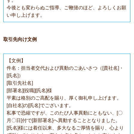
す。
今後とも変わらぬご指導、ご鞭撻のほど、よろしくお願
い申し上げます。
取引先向け文例
【文例】
件名：担当者交代および異動のごあいさつ（[貴社名]・
[氏名]）
[取引先社名]
[部署名][役職][氏名]様
平素は格別のご高配を賜り、厚く御礼申し上げます。
[自社名]の[氏名]でございます。
私事で恐縮ですが、このたび人事異動にともない、[〇
月〇日]付で[新部署名]へ異動することとなりました。
[氏名]様には着任以来、多大なるご厚情を賜り、心より