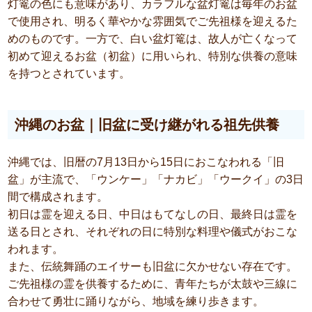
灯篭の色にも意味があり、カラフルな盆灯篭は毎年のお盆
で使用され、明るく華やかな雰囲気でご先祖様を迎えるた
めのものです。一方で、白い盆灯篭は、故人が亡くなって
初めて迎えるお盆（初盆）に用いられ、特別な供養の意味
を持つとされています。
沖縄のお盆｜旧盆に受け継がれる祖先供養
沖縄では、旧暦の7月13日から15日におこなわれる「旧
盆」が主流で、「ウンケー」「ナカビ」「ウークイ」の3日
間で構成されます。
初日は霊を迎える日、中日はもてなしの日、最終日は霊を
送る日とされ、それぞれの日に特別な料理や儀式がおこな
われます。
また、伝統舞踊のエイサーも旧盆に欠かせない存在です。
ご先祖様の霊を供養するために、青年たちが太鼓や三線に
合わせて勇壮に踊りながら、地域を練り歩きます。