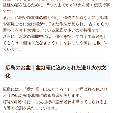
祖様の霊を送るために、5つの山でかがり火を焚く伝統行事
です 。
また、仏壇や精霊棚の飾り付け、供物の配置などにも地域
や家庭ごとに受け継がれてきた作法が見られ、 古くからの
習わしを今も大切にしている家庭が多いのが特徴です。
さらに、お盆の期間中には、僧侶を招いて自宅で読経をし
てもらう「棚経（たなぎょう）」をおこなう風習 も根づい
ています。
広島のお盆｜盆灯篭に込められた送り火の文
化
広島には、「盆灯篭（ぼんとうろう）」と呼ばれる色とり
どりの紙灯篭を墓前に飾る風習があります。
灯篭の明かりは、ご先祖様の霊が迷わず帰ってこられるよ
う導く役割を果たしています。