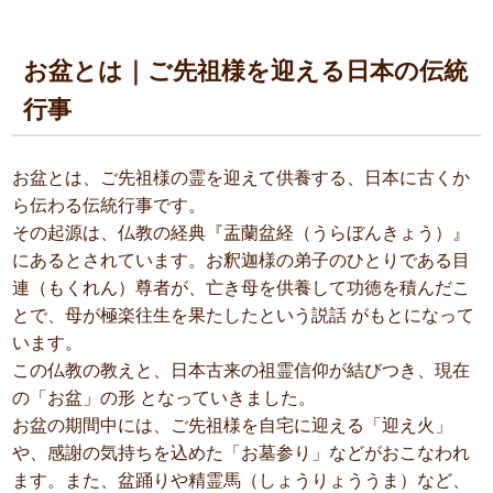
お盆とは｜ご先祖様を迎える日本の伝統
行事
お盆とは、ご先祖様の霊を迎えて供養する、日本に古くか
ら伝わる伝統行事です。
その起源は、仏教の経典『盂蘭盆経（うらぼんきょう）』
にあるとされています。お釈迦様の弟子のひとりである目
連（もくれん）尊者が、亡き母を供養して功徳を積んだこ
とで、母が極楽往生を果たしたという説話 がもとになって
います。
この仏教の教えと、日本古来の祖霊信仰が結びつき、現在
の「お盆」の形 となっていきました。
お盆の期間中には、ご先祖様を自宅に迎える「迎え火」
や、感謝の気持ちを込めた「お墓参り」などがおこなわれ
ます。また、盆踊りや精霊馬（しょうりょううま）など、