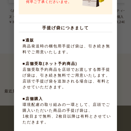
何卒ご了承くださいませ。
《お届けは9/22まで》テリー
アンリ・ケーキアイス 4種8個
プティ･ガト
ヌ・ドゥ・フリュイ 6種6個入
入
36個入
￥3,240
（税込）
￥3,780
（税込）
￥3,240
（
手提げ袋につきまして
■通販
商品発送時の梱包用手提げ袋は、引き続き無
料でご用意いたします。
■店舗受取(ネット予約商品)
店舗受取予約商品を店頭でお渡しする際手提
最近見たお菓子
げ袋は、引き続き無料でご用意いたします。
店頭で手提げ袋を追加される場合は、有料と
させていただきます。
最近見た商品がありません。
■店舗購入
環境配慮の取り組みの一環として、店頭でご
購入いただいた商品の手提げ袋は、
1枚目まで無料、2枚目以降は有料とさせてい
ただきます。