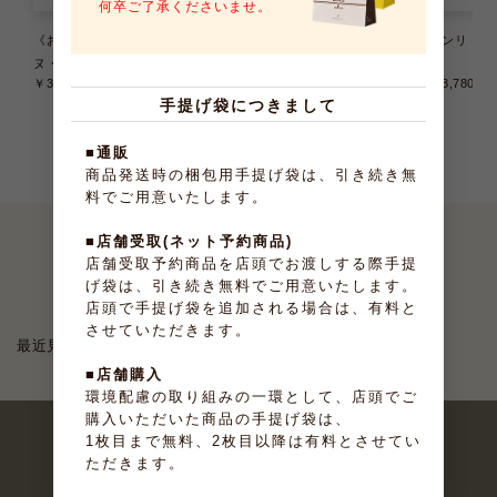
何卒ご了承くださいませ。
《お届けは9/22まで》テリー
《お届けは8/31まで》大納言ふ
アンリ・ケ
ヌ・ドゥ・フリュイ 6種6個入
ぃなんしぇ 10個入
入
￥3,240
（税込）
￥2,376
（税込）
￥3,780
（
手提げ袋につきまして
■通販
商品発送時の梱包用手提げ袋は、引き続き無
料でご用意いたします。
■店舗受取(ネット予約商品)
店舗受取予約商品を店頭でお渡しする際手提
最近見たお菓子
げ袋は、引き続き無料でご用意いたします。
店頭で手提げ袋を追加される場合は、有料と
させていただきます。
最近見た商品がありません。
■店舗購入
環境配慮の取り組みの一環として、店頭でご
購入いただいた商品の手提げ袋は、
1枚目まで無料、2枚目以降は有料とさせてい
ただきます。