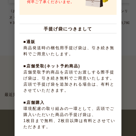
何卒ご了承くださいませ。
《お届けは9/22まで》テリー
《お届けは8/31まで》大納言ふ
アンリ・ケ
ヌ・ドゥ・フリュイ 6種6個入
ぃなんしぇ 10個入
入
￥3,240
（税込）
￥2,376
（税込）
￥3,780
（
手提げ袋につきまして
■通販
商品発送時の梱包用手提げ袋は、引き続き無
料でご用意いたします。
■店舗受取(ネット予約商品)
店舗受取予約商品を店頭でお渡しする際手提
最近見たお菓子
げ袋は、引き続き無料でご用意いたします。
店頭で手提げ袋を追加される場合は、有料と
させていただきます。
最近見た商品がありません。
■店舗購入
環境配慮の取り組みの一環として、店頭でご
購入いただいた商品の手提げ袋は、
1枚目まで無料、2枚目以降は有料とさせてい
ただきます。