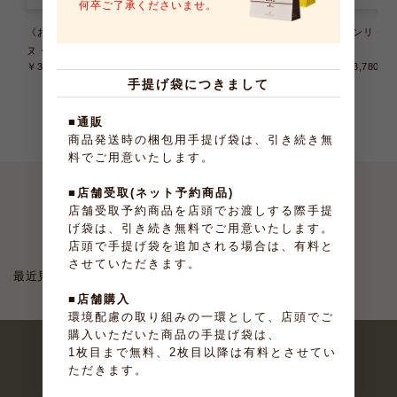
何卒ご了承くださいませ。
《お届けは9/22まで》テリー
《お届けは8/31まで》大納言ふ
アンリ・ケ
ヌ・ドゥ・フリュイ 6種6個入
ぃなんしぇ 10個入
入
￥3,240
（税込）
￥2,376
（税込）
￥3,780
（
手提げ袋につきまして
■通販
商品発送時の梱包用手提げ袋は、引き続き無
料でご用意いたします。
■店舗受取(ネット予約商品)
店舗受取予約商品を店頭でお渡しする際手提
最近見たお菓子
げ袋は、引き続き無料でご用意いたします。
店頭で手提げ袋を追加される場合は、有料と
させていただきます。
最近見た商品がありません。
■店舗購入
環境配慮の取り組みの一環として、店頭でご
購入いただいた商品の手提げ袋は、
1枚目まで無料、2枚目以降は有料とさせてい
ただきます。