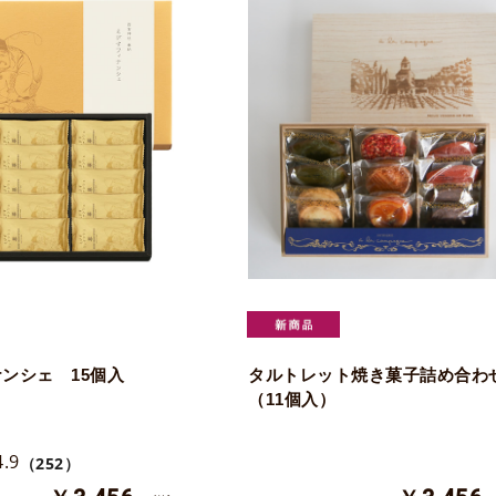
ンシェ 15個入
タルトレット焼き菓子詰め合わ
（11個入）
4.9
（252）