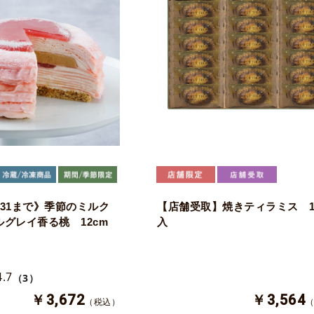
/31まで》季節のミルク
【店舗受取】焼きティラミス 1
ルグレイ香る桃 12cm
入
4.7
（3）
￥3,672
￥3,564
（税込）