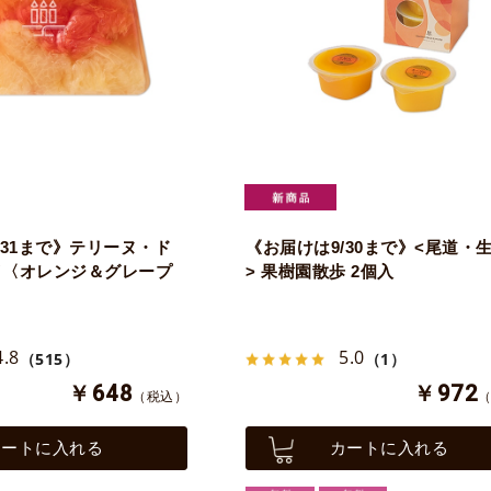
/31まで》テリーヌ・ド
《お届けは9/30まで》<尾道・
イ〈オレンジ＆グレープ
> 果樹園散歩 2個入
4.8
5.0
（515）
（1）
￥648
￥972
（税込）
カートに入れる
カートに入れる