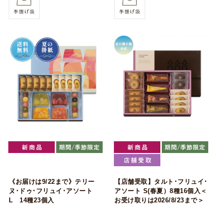
《お届けは9/22まで》テリー
【店舗受取】タルト･フリュイ･
ヌ･ドゥ･フリュイ･アソート
アソート S(春夏）8種16個入＜
L 14種23個入
お受け取りは2026/8/23まで＞