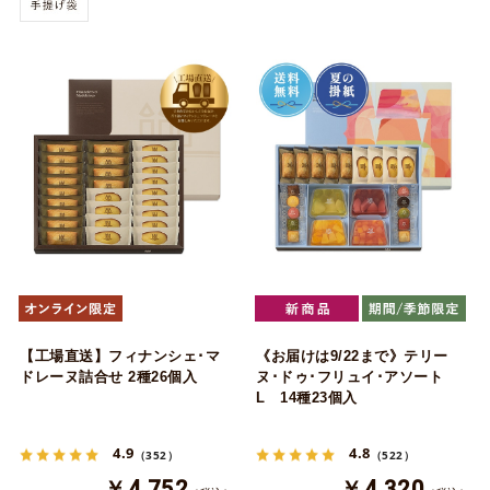
【工場直送】フィナンシェ･マ
《お届けは9/22まで》テリー
ドレーヌ詰合せ 2種26個入
ヌ･ドゥ･フリュイ･アソート
L 14種23個入
4.9
4.8
（352）
（522）
￥4,752
￥4,320