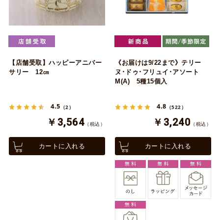
【店舗受取】ハッピーアニバー
《お届けは9/22まで》テリー
サリー 12㎝
ヌ･ドゥ･フリュイ･アソート
M(A) 5種15個入
4.5
4.8
（2）
（522）
￥3,564
￥3,240
（税込）
（税込）
カートに入れる
カートに入れる