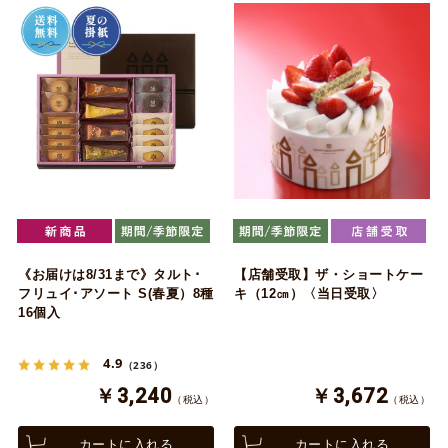
《お届けは8/31まで》タルト･
【店舗受取】ザ・ショートケー
フリュイ･アソート S(春夏）8種
キ（12㎝）〈当日受取〉
16個入
4.9
（236）
￥3,240
￥3,672
（税込）
（税込）
カートに入れる
カートに入れる