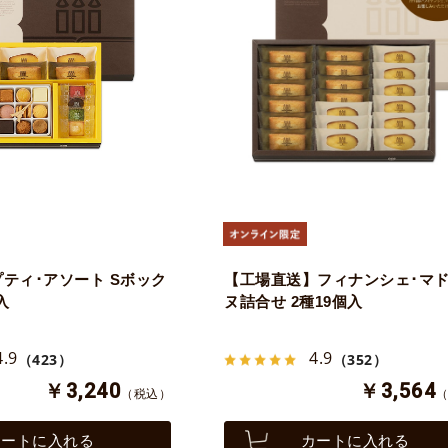
プティ･アソート Sボック
【工場直送】フィナンシェ･マ
入
ヌ詰合せ 2種19個入
4.9
4.9
（423）
（352）
￥3,240
￥3,564
（税込）
カートに入れる
カートに入れる