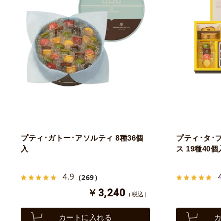
プティ･ガトー･アソルティ 8種36個
プティ･タ･
入
ス 19種40個
4.9
（269）
￥3,240
（税込）
カートに入れる