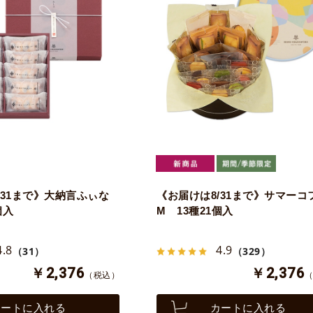
/31まで》大納言ふぃな
《お届けは8/31まで》サマーコ
個入
M 13種21個入
4.8
4.9
（31）
（329）
￥2,376
￥2,376
（税込）
カートに入れる
カートに入れる