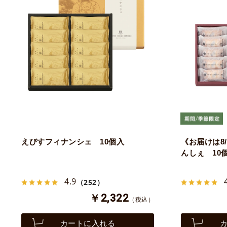
えびすフィナンシェ 10個入
《お届けは8
んしぇ 10
4.9
（252）
￥2,322
（税込）
カートに入れる