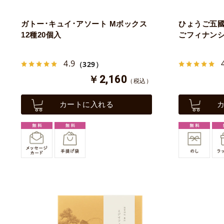
ガトー･キュイ･アソート Mボックス
ひょうご五
12種20個入
ごフィナンシ
4.9
（329）
￥2,160
（税込）
カートに入れる