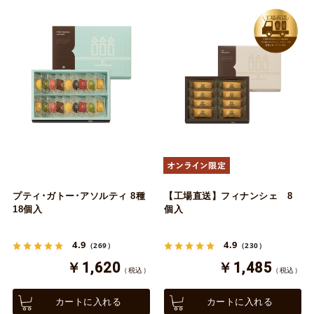
プティ･ガトー･アソルティ 8種
【工場直送】フィナンシェ 8
18個入
個入
4.9
4.9
（269）
（230）
￥1,620
￥1,485
（税込）
（税込）
カートに入れる
カートに入れる