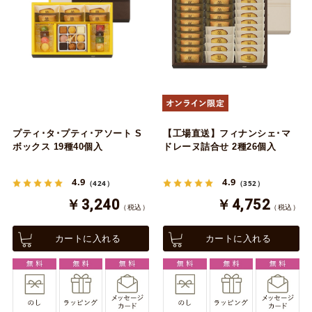
プティ･タ･プティ･アソート S
【工場直送】フィナンシェ･マ
ボックス 19種40個入
ドレーヌ詰合せ 2種26個入
4.9
4.9
（424）
（352）
￥3,240
￥4,752
（税込）
（税込）
カートに入れる
カートに入れる