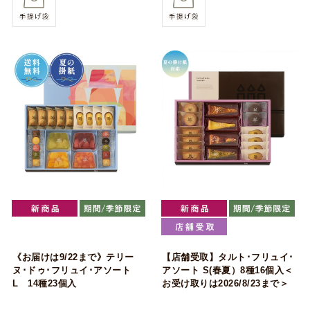
《お届けは9/22まで》テリー
【店舗受取】タルト･フリュイ･
ヌ･ドゥ･フリュイ･アソート
アソート S(春夏）8種16個入＜
L 14種23個入
お受け取りは2026/8/23まで＞