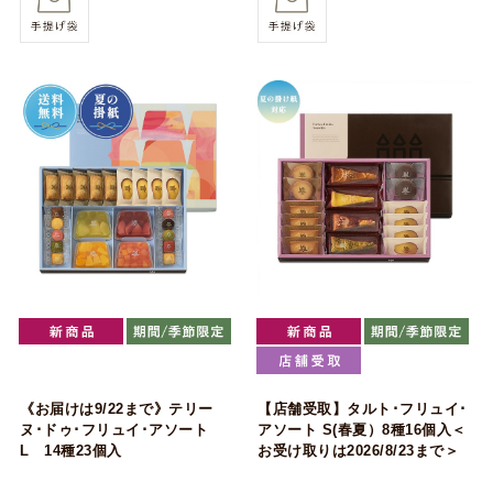
《お届けは9/22まで》テリー
【店舗受取】タルト･フリュイ･
ヌ･ドゥ･フリュイ･アソート
アソート S(春夏）8種16個入＜
L 14種23個入
お受け取りは2026/8/23まで＞