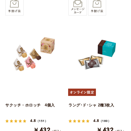
サクッチ・ホロッチ 4個入
ラング･ド･シャ 2種3枚入
4.8
4.8
（151）
（180）
￥432
￥432