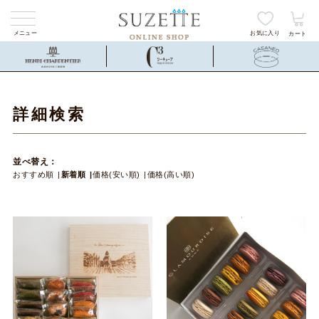
メニュー
お気に入り
カート
詳細検索
並べ替え：
おすすめ順
新着順
価格(安い順)
価格(高い順)